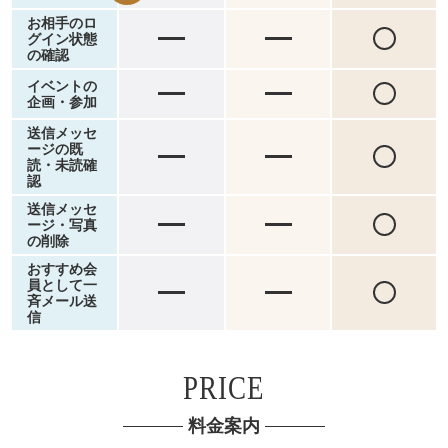
お相手の
ロ
グイン状態
の確認
イベントの
企画・参加
送信メッセ
ージの
既
読・未読確
認
送信メッセ
ージ・
写真
の削除
おすすめ会
員として
一
斉メール送
信
PRICE
料金案内