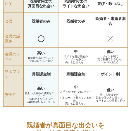
既婚者同士の
既婚者同士の
目的
遊び・暇つぶし
真面目な出会い
ライトな出会い
既婚者・未婚者混
会員
既婚者のみ
既婚者のみ
合
会員の誠
実さ
中
低い
高い
会員のレ
ライトな遊び目的の
ポイント制で
真剣度が高いからこそ
ベル
ユーザーも多く、
安く利用できるため、
会員のレベルも高い
高いとは言えない
レベルは低め
料金プラ
月額課金制
月額課金制
ポイント制
ン
中
高い
低い
人手をかけず、AIロボット
怪しい人物や不誠実なユー
安全性
に
誰でも登録でき、
ザーが
パトロールを頼っているた
目的や使い方も様々で、
活動できないように
め、
なりすましや業者も多い
24時間365日パトロール
高いとは言えない
既婚者が真面目な出会いを