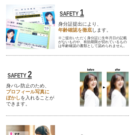
1
SAFETY
身分証提出により、
年齢確認を徹底
します。
※ご提出いただく身分証に生年月日の記載
がないものや、有効期限が切れているもの
は年齢確認の書類として認められません。
2
SAFETY
身バレ防止のため、
プロフィール写真に
ぼかし
を
入れることが
できます。