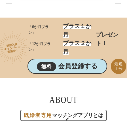
プラス１か
「6か月プラ
ン」
月
プレゼン
プラス２か
ト！
「12か月プラ
ン」
月
最短
会員登録する
無料
１分
ABOUT
既婚者専用
マッチングアプリとは