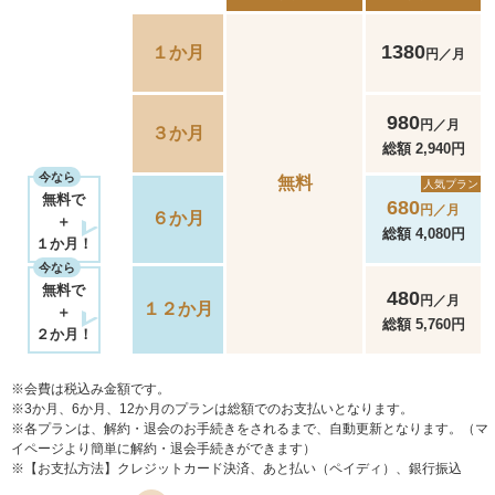
1380
１か月
円／月
980
円／月
３か月
総額 2,940円
今なら
無料
人気プラン
無料で
680
円／月
６か月
＋
総額 4,080円
１か月！
今なら
無料で
480
円／月
１２か月
＋
総額 5,760円
２か月！
※会費は税込み金額です。
※3か月、6か月、12か月のプランは総額でのお支払いとなります。
※各プランは、解約・退会のお手続きをされるまで、自動更新となります。（マ
イページより簡単に解約・退会手続きができます）
※【お支払方法】クレジットカード決済、あと払い（ペイディ）、銀行振込