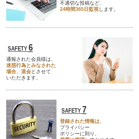
不適切な投稿など、
24時間365日監視
します。
6
SAFETY
通報された会員様は、
迷惑行為とみなされた
場合、
退会
とさせて
いただきます。
7
SAFETY
登録された情報は
、
プライバシー
ポリシーに則り、