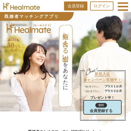
会員登録
ログイン
既婚者マッチングアプリ
癒し合える出会い
をあなたに
新規入会
キャンペーン実施中！
プラス１か月
「6か月プラン」
プラス２か月
「12か月プラン」
プレゼント中！
無料
会員登録する