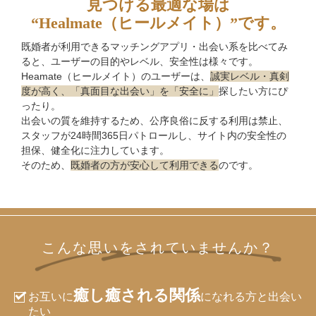
見つける最適な場は
“Healmate（ヒールメイト）”です。
既婚者が利用できるマッチングアプリ・出会い系を比べてみ
ると、
ユーザーの目的やレベル、安全性は様々です。
Heamate（ヒールメイト）のユーザーは、
誠実レベル・真剣
度が高く、
「真面目な出会い」を「安全に」
探したい方にぴ
ったり。
出会いの質を維持するため、公序良俗に反する利用は禁止、
スタッフが24時間365日パトロールし、
サイト内の安全性の
担保、健全化に注力しています。
そのため、
既婚者の方が安心して利用できる
のです。
こんな思いをされていませんか？
癒し癒される関係
お互いに
になれる方と出会い
たい