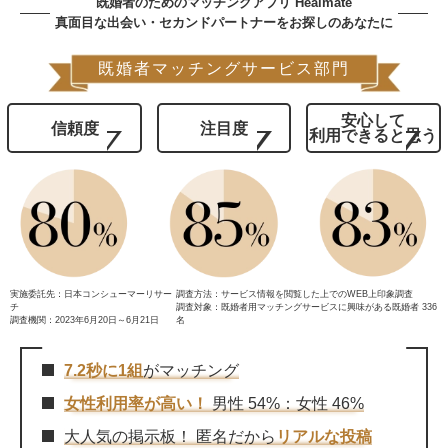
既婚者のためのマッチングアプリ Healmate
真面目な出会い・セカンドパートナーをお探しのあなたに
既婚者マッチングサービス部門
安心して
信頼度
注目度
利用できると思う
実施委託先：日本コンシューマーリサー
調査方法：サービス情報を閲覧した上でのWEB上印象調査
チ
調査対象：既婚者用マッチングサービスに興味がある既婚者 336
調査機関：2023年6月20日～6月21日
名
7.2秒に1組
がマッチング
女性利用率が高い！
男性 54%：女性 46%
大人気の掲示板！ 匿名だから
リアルな投稿