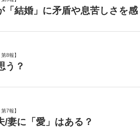
が「結婚」に矛盾や息苦しさを感
 第8報】
思う？
 第7報】
夫/妻に「愛」はある？