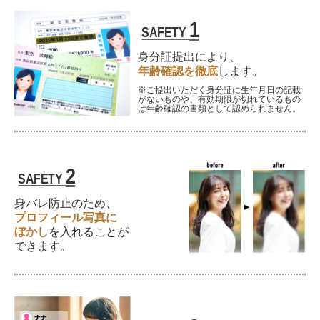
1
SAFETY
身分証提出により、
年齢確認を徹底
します。
※ご提出いただく身分証に生年月日の記載
がないものや、有効期限が切れているもの
は年齢確認の書類として認められません。
2
SAFETY
身バレ防止のため、
プロフィール写真に
ぼかし
を
入れることが
できます。