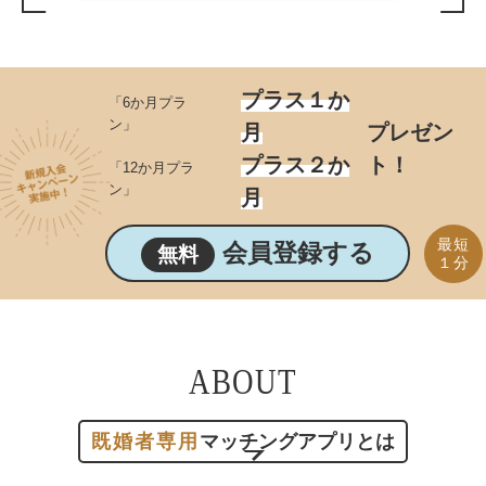
プラス１か
「6か月プラ
ン」
月
プレゼン
プラス２か
ト！
「12か月プラ
ン」
月
最短
会員登録する
無料
１分
ABOUT
既婚者専用
マッチングアプリとは