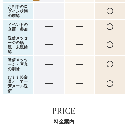
お相手の
ロ
グイン状態
の確認
イベントの
企画・参加
送信メッセ
ージの
既
読・未読確
認
送信メッセ
ージ・
写真
の削除
おすすめ会
員として
一
斉メール送
信
PRICE
料金案内