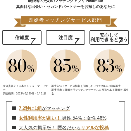
既婚者のためのマッチングアプリ Healmate
真面目な出会い・セカンドパートナーをお探しのあなたに
既婚者マッチングサービス部門
安心して
信頼度
注目度
利用できると思う
実施委託先：日本コンシューマーリサー
調査方法：サービス情報を閲覧した上でのWEB上印象調査
チ
調査対象：既婚者用マッチングサービスに興味がある既婚者 336
調査機関：2023年6月20日～6月21日
名
7.2秒に1組
がマッチング
女性利用率が高い！
男性 54%：女性 46%
大人気の掲示板！ 匿名だから
リアルな投稿