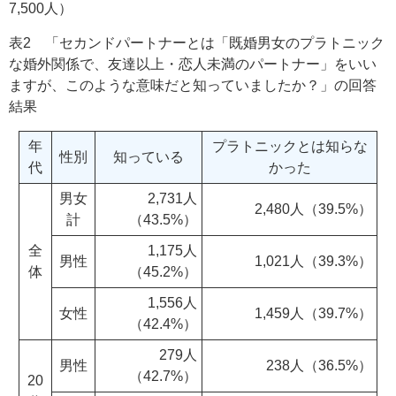
7,500人）
表2 「セカンドパートナーとは「既婚男女のプラトニック
な婚外関係で、友達以上・恋人未満のパートナー」をいい
ますが、このような意味だと知っていましたか？」の回答
結果
年
プラトニックとは知らな
性別
知っている
代
かった
男女
2,731人
2,480人（39.5%）
計
（43.5%）
全
1,175人
男性
1,021人（39.3%）
体
（45.2%）
1,556人
女性
1,459人（39.7%）
（42.4%）
279人
男性
238人（36.5%）
（42.7%）
20