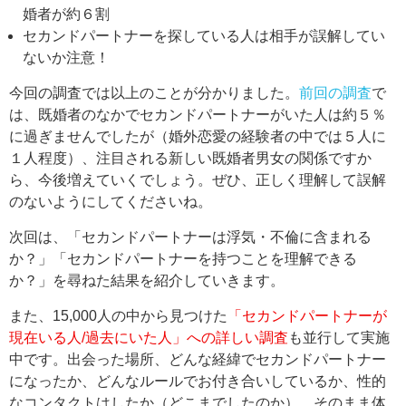
婚者が約６割
セカンドパートナーを探している人は相手が誤解してい
ないか注意！
今回の調査では以上のことが分かりました。
前回の調査
で
は、
既婚者のなかでセカンドパートナーがいた人は約５％
に過ぎませんでしたが（婚外恋愛の経験者の中では５人に
１人程度）、注目される新しい既婚者男女の関係ですか
ら、今後増えていくでしょう。ぜひ、正しく理解して誤解
のないようにしてくださいね。
次回は、「セカンドパートナーは浮気・不倫に含まれる
か？」「セカンドパートナーを持つことを理解できる
か？」を尋ねた結果を紹介していきます。
また、15,000人の中から見つけた
「セカンドパートナーが
現在いる人/過去にいた人」への詳しい調査
も並行して実施
中です。出会った場所、どんな経緯でセカンドパートナー
になったか、どんなルールでお付き合いしているか、性的
なコンタクトはしたか（どこまでしたのか）、そのまま体