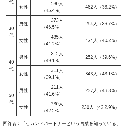
代
580人
女性
462人（36.2%）
（45.4%）
373人
男性
294人（36.7%）
（46.5%）
30
代
435人
女性
424人（40.2%）
（41.2%）
312人
男性
252人（39.6%）
（49.1%）
40
代
311人
女性
343人（43.1%）
（39.1%）
211人
男性
237人（46.8%）
（41.6%）
50
代
230人
女性
230人（42.2.9%）
（42.2%）
回答者：「セカンドパートナーという言葉を知っている」