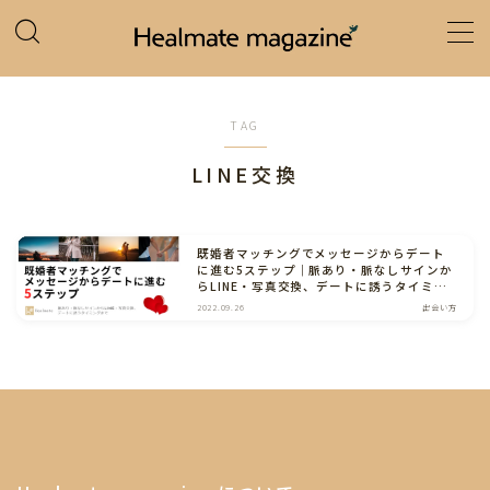
MENU
TAG
ホーム
LINE交換
カテゴリー
既婚者マッチングでメッセージからデート
に進む5ステップ｜脈あり・脈なしサインか
らLINE・写真交換、デートに誘うタイミン
グまで
2022.09.26
出会い方