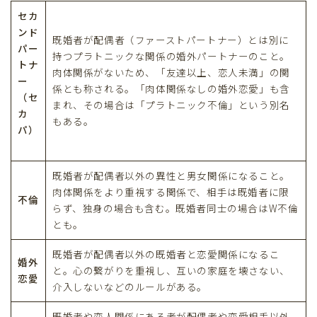
セカ
ンド
既婚者が配偶者（ファーストパートナー）とは別に
パー
持つプラトニックな関係の婚外パートナーのこと。
トナ
肉体関係がないため、「友達以上、恋人未満」の関
ー
係とも称される。「肉体関係なしの婚外恋愛」も含
（セ
まれ、その場合は「プラトニック不倫」という別名
カ
もある。
パ）
既婚者が配偶者以外の異性と男女関係になること。
肉体関係をより重視する関係で、相手は既婚者に限
不倫
らず、独身の場合も含む。既婚者同士の場合はW不倫
とも。
既婚者が配偶者以外の既婚者と恋愛関係になるこ
婚外
と。心の繋がりを重視し、互いの家庭を壊さない、
恋愛
介入しないなどのルールがある。
既婚者や恋人関係にある者が配偶者や恋愛相手以外