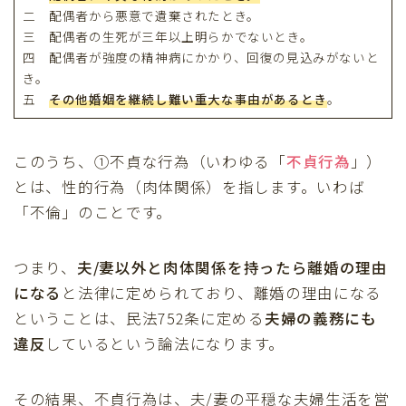
二 配偶者から悪意で遺棄されたとき。
三 配偶者の生死が三年以上明らかでないとき。
四 配偶者が強度の精神病にかかり、回復の見込みがないと
き。
五
その他婚姻を継続し難い重大な事由があるとき
。
このうち、①不貞な行為（いわゆる「
不貞行為
」）
とは、性的行為（肉体関係）を指します。いわば
「不倫」のことです。
つまり、
夫/妻以外と肉体関係を持ったら離婚の理由
Follow Me
になる
と法律に定められており、離婚の理由になる
ということは、民法752条に定める
夫婦の義務にも
違反
しているという論法になります。
その結果、不貞行為は、夫/妻の平穏な夫婦生活を営