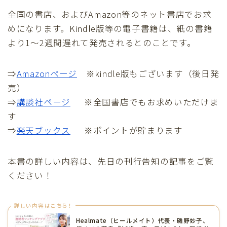
全国の書店、およびAmazon等のネット書店でお求
めになります。Kindle版等の電子書籍は、紙の書籍
より1～2週間遅れて発売されるとのことです。
⇒
Amazonページ
※kindle版もございます（後日発
売）
⇒
講談社ページ
※全国書店でもお求めいただけま
す
⇒
楽天ブックス
※ポイントが貯まります
本書の詳しい内容は、先日の刊行告知の記事をご覧
ください！
詳しい内容はこちら！
Healmate（ヒールメイト）代表・磯野妙子、