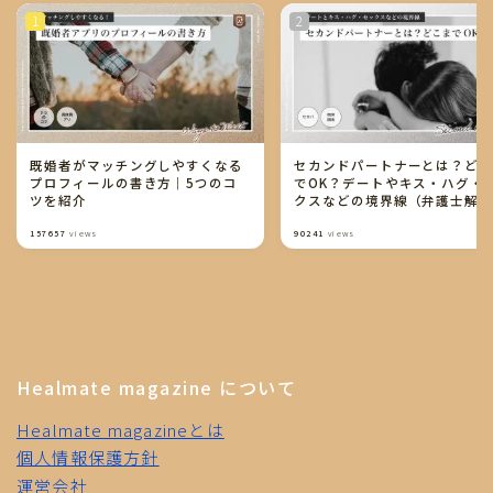
既婚者がマッチングしやすくなる
セカンドパートナーとは？ど
プロフィールの書き方｜5つのコ
でOK？デートやキス・ハグ・
ツを紹介
クスなどの境界線（弁護士解
り）
157657
views
90241
views
Healmate magazine について
Healmate magazineとは
個人情報保護方針
運営会社