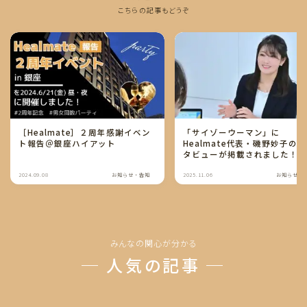
こちらの記事もどうぞ
［Healmate］２周年感謝イベン
「サイゾーウーマン」に
ト報告＠銀座ハイアット
Healmate代表・磯野妙子の
タビューが掲載されました！
和を生きる既婚女性の苦しみ
生の再構築がテーマです。
2024.09.08
お知らせ・告知
2025.11.06
お知らせ・
みんなの関心が分かる
─ 人気の記事 ─