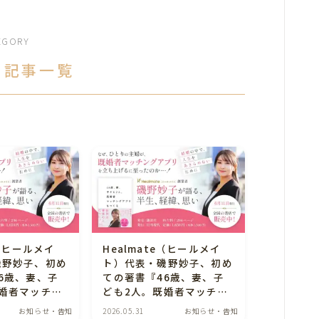
EGORY
 記事一覧
e（ヒールメイ
Healmate（ヒールメイ
磯野妙子、初め
ト）代表・磯野妙子、初め
6歳、妻、子
ての著書『46歳、妻、子
婚者マッチン
ども2人。既婚者マッチン
つくる』が本日
グアプリをつくる』発行の
お知らせ・告知
2026.05.31
お知らせ・告知