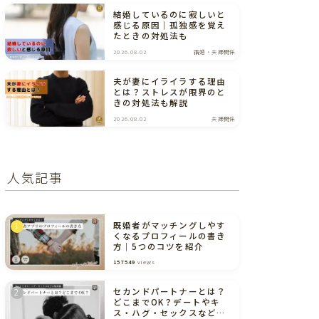
結婚しているのに寂しいと
感じる原因｜孤独感を覚え
たときの対処法も
2026.08.02
結婚・夫婦関係
夫が妻にイライラする理由
とは？ストレスが限界のと
きの対処法も解説
2026.08.02
夫婦関係
人気記事
既婚者がマッチングしやす
くなるプロフィールの書き
方｜5つのコツを紹介
157549
views
セカンドパートナーとは？
どこまでOK？デートやキ
ス・ハグ・セックスなどの