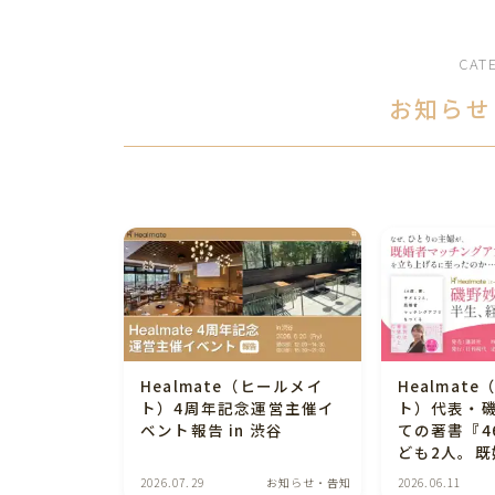
CAT
お知らせ
Healmate（ヒールメイ
Healmat
ト）4周年記念運営主催イ
ト）代表・
ベント報告 in 渋谷
ての著書『4
ども2人。既
グアプリを
2026.07.29
お知らせ・告知
2026.06.11