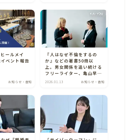
お知らせ
e（ヒールメイ
『人はなぜ不倫をするの
催イベント報告
か』などの著書50冊以
上。男女関係を追い続ける
フリーライター、亀山早苗
さんと、Healmate（ヒー
お知らせ・告知
2026.01.13
お知らせ・告知
ルメイト）代表の磯野妙子
が「結婚の未来」を語る対
談が実現！
はなぜ『既婚者
「サイゾーウーマン」に