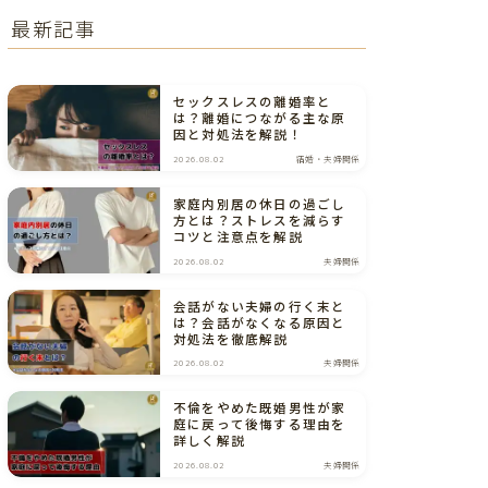
最新記事
セックスレスの離婚率と
は？離婚につながる主な原
因と対処法を解説！
2026.08.02
結婚・夫婦関係
家庭内別居の休日の過ごし
方とは？ストレスを減らす
コツと注意点を解説
2026.08.02
夫婦関係
会話がない夫婦の行く末と
は？会話がなくなる原因と
対処法を徹底解説
2026.08.02
夫婦関係
不倫をやめた既婚男性が家
庭に戻って後悔する理由を
詳しく解説
2026.08.02
夫婦関係