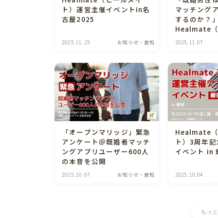
ト）運営主催イベントin名
マッチング
古屋2025
するのか？
Healmat
ト）代表・
2025.11.25
お知らせ・告知
2025.11.07
タビュー記
オンライン
した！
「オープンマリッジ」緊急
Healmat
アンケート＠既婚者マッチ
ト）3周年記
ングアプリユーザー600人
イベント in
の本音を公開
2025.10.07
お知らせ・告知
2025.10.04
もっ