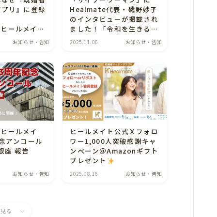
アプリ』に登録
Healmate代表・磯野妙子
」
のインタビューが掲載され
e（ヒールメイ
ました！「令和を生きる既
磯野妙子のイン
婚女性の苦しみと人生の再
お知らせ・告知
2025.11.06
お知らせ・告知
事が「サイゾー
構築がテーマです。
」に掲載されま
e（ヒールメイ
ヒールメイト公式Ｘフォロ
念アンコール
ワー1,000人突破感謝キャ
 銀座 報告
ンペーン＠Amazonギフト
プレゼント
お知らせ・告知
2025.08.16
お知らせ・告知
と見る