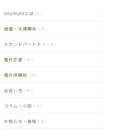
Healmateとは
8
結婚・夫婦関係
39
セカンドパートナー
19
婚外恋愛
93
婚外体験談
28
出会い方
65
コラム・小説
11
お知らせ・告知
22