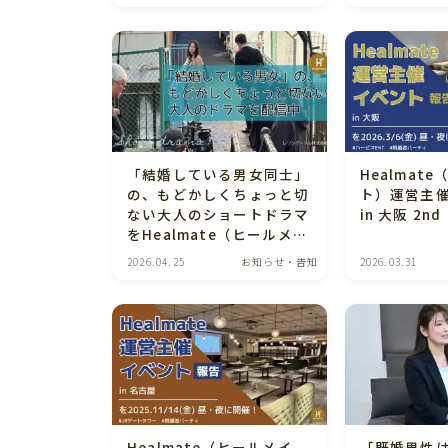
発売！
「結婚している男女同士」
Healmat
の、もどかしくちょっと切
ト）運営主
ない大人のショートドラマ
in 大阪 2nd
をHealmate（ヒールメイ
ト）公式Instagramで配
2026.04.25
お知らせ・告知
2026.03.31
信中
Healmate（ヒールメイ
「既婚男性