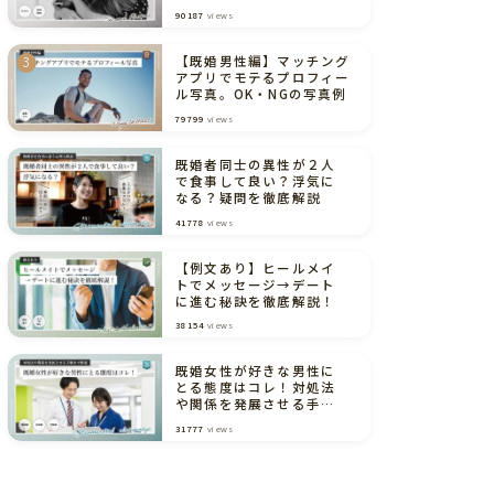
境界線（弁護士解説あり）
90187
views
【既婚男性編】マッチング
アプリでモテるプロフィー
ル写真。OK・NGの写真例
79799
views
既婚者同士の異性が２人
で食事して良い？浮気に
なる？疑問を徹底解説
41778
views
【例文あり】ヒールメイ
トでメッセージ→デート
に進む秘訣を徹底解説！
38154
views
既婚女性が好きな男性に
とる態度はコレ！対処法
や関係を発展させる手順
まで解説
31777
views