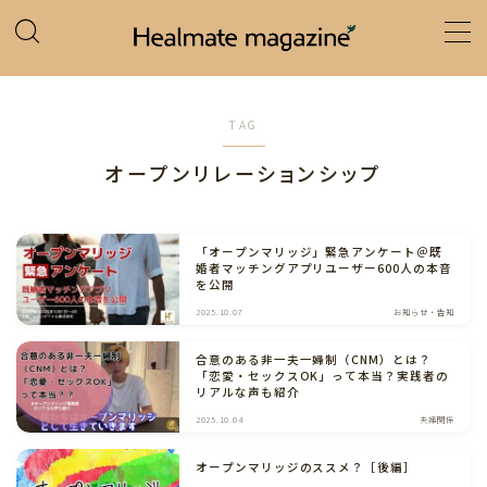
MENU
TAG
ホーム
オープンリレーションシップ
カテゴリー
「オープンマリッジ」緊急アンケート＠既
婚者マッチングアプリユーザー600人の本音
を公開
2025.10.07
お知らせ・告知
合意のある非一夫一婦制（CNM）とは？
「恋愛・セックスOK」って本当？実践者の
リアルな声も紹介
2025.10.04
夫婦関係
オープンマリッジのススメ？［後編］