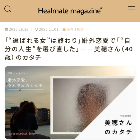
MENU
2025.09.26
2025.11.01
婚外体験談
「“選ばれる女”は終わり」婚外恋愛で「“自
ホーム
分の人生”を選び直した」－－美穂さん（40
歳）のカタチ
カテゴリー