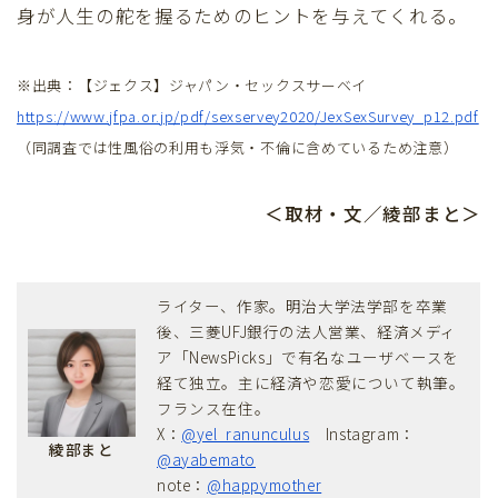
身が人生の舵を握るためのヒントを与えてくれる。
※出典：【ジェクス】ジャパン・セックスサーベイ
https://www.jfpa.or.jp/pdf/sexservey2020/JexSexSurvey_p12.pdf
（同調査では性風俗の利用も浮気・不倫に含めているため注意）
＜取材・文／綾部まと＞
ライター、作家。明治大学法学部を卒業
後、三菱UFJ銀行の法人営業、経済メディ
ア「NewsPicks」で有名なユーザベースを
経て独立。主に経済や恋愛について執筆。
フランス在住。
X：
@yel_ranunculus
Instagram：
綾部まと
@ayabemato
note：
@happymother