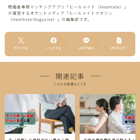
既婚者専用マッチングアプリ「ヒールメイト（Healmate）」
が運営するオウンドメディア「ヒールメイトマガジン
（Healmate-Magazine）」の編集部です。
ポストする
シェアする
LINEで送る
URLをコピー
関連記事
こちらの記事もどうぞ
夫（旦那）に興味がない妻の心理
夫婦の倦怠期を乗り越える！