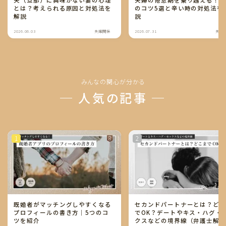
とは？考えられる原因と対処法を
のコツ5選と辛い時の対処法を
解説
説
2026.06.03
夫婦関係
2026.07.31
夫婦
みんなの関心が分かる
─ 人気の記事 ─
既婚者がマッチングしやすくなる
セカンドパートナーとは？ど
プロフィールの書き方｜5つのコ
でOK？デートやキス・ハグ・
ツを紹介
クスなどの境界線（弁護士解