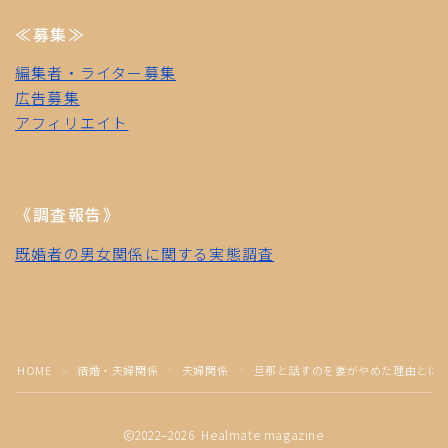
≪募集≫
編集者・ライター募集
広告募集
アフィリエイト
《調査報告》
既婚者の男女関係に関する実態調査
Follow Me
HOME
結婚・夫婦関係
夫婦関係
旦那と話すのを妻がやめた理由とは
＞
＞
＞
2022–2026 Healmate magazine