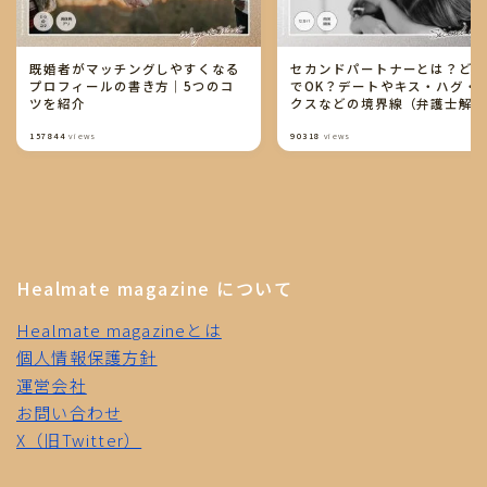
既婚者がマッチングしやすくなる
セカンドパートナーとは？ど
プロフィールの書き方｜5つのコ
でOK？デートやキス・ハグ・
ツを紹介
クスなどの境界線（弁護士解
り）
157844
views
90318
views
Healmate magazine について
Healmate magazineとは
個人情報保護方針
運営会社
お問い合わせ
X（旧Twitter）