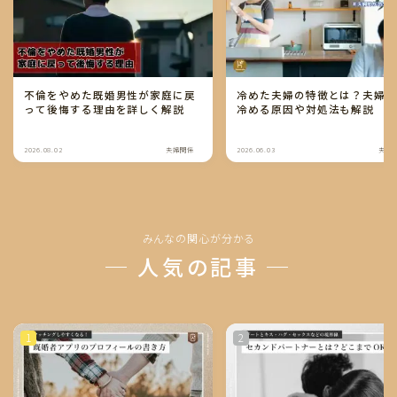
不倫をやめた既婚男性が家庭に戻
冷めた夫婦の特徴とは？夫婦
って後悔する理由を詳しく解説
冷める原因や対処法も解説
2026.08.02
夫婦関係
2026.06.03
夫婦
みんなの関心が分かる
─ 人気の記事 ─