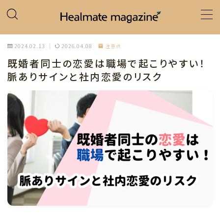
MENU
2024.02.13
2026.04.08
注意点
既婚者同士の恋愛は職場で起こりやすい！
ホーム
脈ありサインと社内恋愛のリスク
カテゴリー