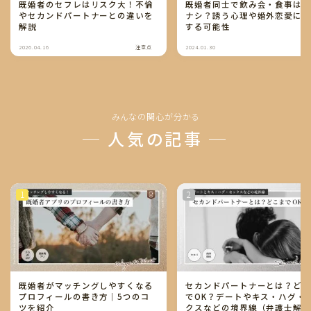
既婚者同士で飲み会・食事は
既婚者のセフレはリスク大！不倫
ナシ？誘う心理や婚外恋愛に
やセカンドパートナーとの違いを
する可能性
解説
2026.04.16
注意点
2024.01.30
注
みんなの関心が分かる
─ 人気の記事 ─
Follow Me
既婚者がマッチングしやすくなる
セカンドパートナーとは？ど
プロフィールの書き方｜5つのコ
でOK？デートやキス・ハグ・
ツを紹介
クスなどの境界線（弁護士解