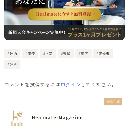
#社内
#同僚
#上司
#後輩
#部下
#既婚者
#好き
コメントを投稿するには
ログイン
してください。
ABOUT ME
Healmate-Magazine