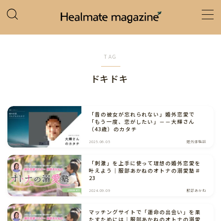
MENU
TAG
ホーム
ドキドキ
カテゴリー
「昔の彼女が忘れられない」婚外恋愛で
「もう一度、恋がしたい」－－大輝さん
（43歳）のカタチ
2025.06.05
婚外体験談
「刺激」を上手に使って理想の婚外恋愛を
叶えよう｜服部あかねのオトナの溺愛塾＃
23
2024.09.09
服部あかね
マッチングサイトで「運命の出会い」を果
たすためには｜服部あかねのオトナの溺愛