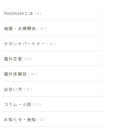
Healmateとは
8
結婚・夫婦関係
39
セカンドパートナー
19
婚外恋愛
93
婚外体験談
28
出会い方
65
コラム・小説
11
お知らせ・告知
22