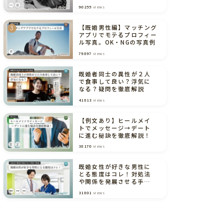
境界線（弁護士解説あり）
90255
views
【既婚男性編】マッチング
アプリでモテるプロフィー
ル写真。OK・NGの写真例
79897
views
既婚者同士の異性が２人
で食事して良い？浮気に
なる？疑問を徹底解説
41813
views
【例文あり】ヒールメイ
トでメッセージ→デート
に進む秘訣を徹底解説！
38170
views
既婚女性が好きな男性に
とる態度はコレ！対処法
や関係を発展させる手順
まで解説
31801
views