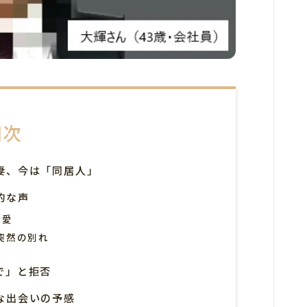
目次
妻、今は「同居人」
的な声
恋愛
突然の別れ
で」と拒否
な出会いの予感