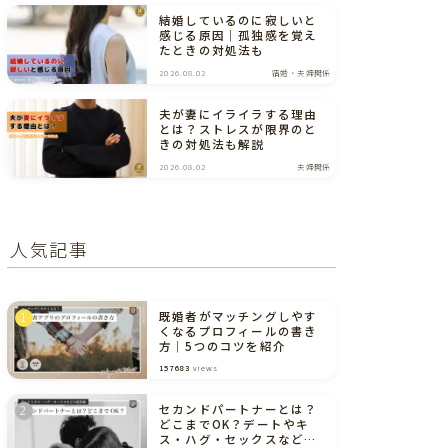
結婚しているのに寂しいと
感じる原因｜孤独感を覚え
たときの対処法も
2026.08.02
結婚・夫婦関係
夫が妻にイライラする理由
とは？ストレスが限界のと
きの対処法も解説
2026.08.02
夫婦関係
人気記事
既婚者がマッチングしやす
くなるプロフィールの書き
方｜5つのコツを紹介
157683
views
セカンドパートナーとは？
どこまでOK？デートやキ
ス・ハグ・セックスなどの