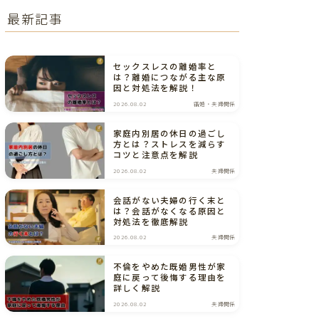
最新記事
セックスレスの離婚率と
は？離婚につながる主な原
因と対処法を解説！
2026.08.02
結婚・夫婦関係
家庭内別居の休日の過ごし
方とは？ストレスを減らす
コツと注意点を解説
2026.08.02
夫婦関係
会話がない夫婦の行く末と
は？会話がなくなる原因と
対処法を徹底解説
2026.08.02
夫婦関係
不倫をやめた既婚男性が家
庭に戻って後悔する理由を
詳しく解説
2026.08.02
夫婦関係