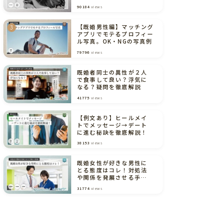
境界線（弁護士解説あり）
90184
views
【既婚男性編】マッチング
アプリでモテるプロフィー
ル写真。OK・NGの写真例
79796
views
既婚者同士の異性が２人
で食事して良い？浮気に
なる？疑問を徹底解説
41775
views
【例文あり】ヒールメイ
トでメッセージ→デート
に進む秘訣を徹底解説！
38153
views
既婚女性が好きな男性に
とる態度はコレ！対処法
や関係を発展させる手順
まで解説
31774
views