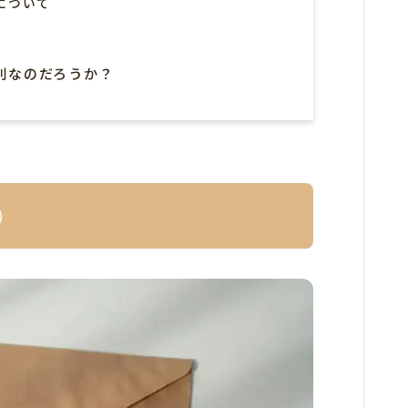
について
則なのだろうか？
り