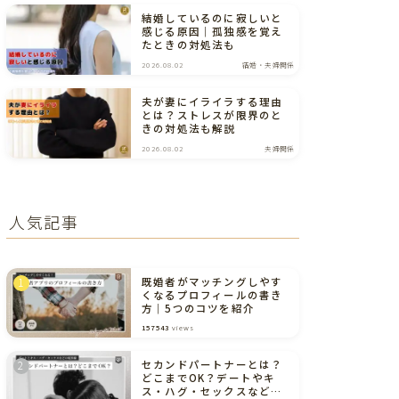
結婚しているのに寂しいと
感じる原因｜孤独感を覚え
たときの対処法も
2026.08.02
結婚・夫婦関係
夫が妻にイライラする理由
とは？ストレスが限界のと
きの対処法も解説
2026.08.02
夫婦関係
人気記事
既婚者がマッチングしやす
くなるプロフィールの書き
方｜5つのコツを紹介
157543
views
セカンドパートナーとは？
どこまでOK？デートやキ
ス・ハグ・セックスなどの