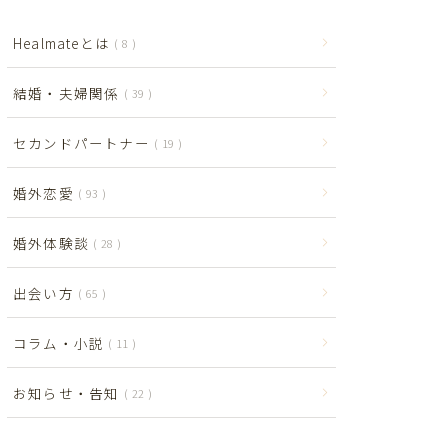
Healmateとは
8
結婚・夫婦関係
39
セカンドパートナー
19
婚外恋愛
93
婚外体験談
28
出会い方
65
コラム・小説
11
お知らせ・告知
22