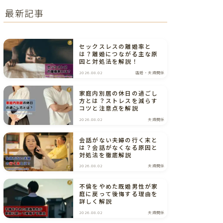
最新記事
セックスレスの離婚率と
は？離婚につながる主な原
因と対処法を解説！
2026.08.02
結婚・夫婦関係
家庭内別居の休日の過ごし
方とは？ストレスを減らす
コツと注意点を解説
2026.08.02
夫婦関係
会話がない夫婦の行く末と
は？会話がなくなる原因と
対処法を徹底解説
2026.08.02
夫婦関係
不倫をやめた既婚男性が家
庭に戻って後悔する理由を
詳しく解説
2026.08.02
夫婦関係