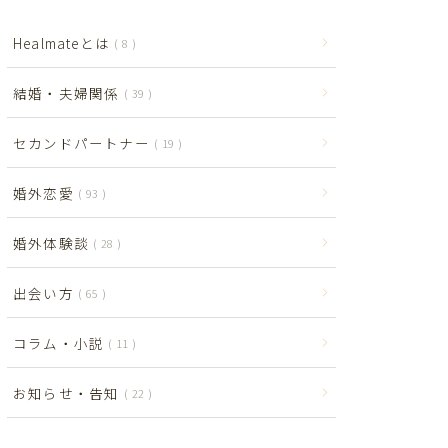
Healmateとは
8
結婚・夫婦関係
39
セカンドパートナー
19
婚外恋愛
93
婚外体験談
28
出会い方
65
コラム・小説
11
お知らせ・告知
22