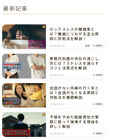
最新記事
セックスレスの離婚率と
は？離婚につながる主な原
因と対処法を解説！
2026.08.02
結婚・夫婦関係
家庭内別居の休日の過ごし
方とは？ストレスを減らす
コツと注意点を解説
2026.08.02
夫婦関係
会話がない夫婦の行く末と
は？会話がなくなる原因と
対処法を徹底解説
2026.08.02
夫婦関係
不倫をやめた既婚男性が家
庭に戻って後悔する理由を
詳しく解説
2026.08.02
夫婦関係