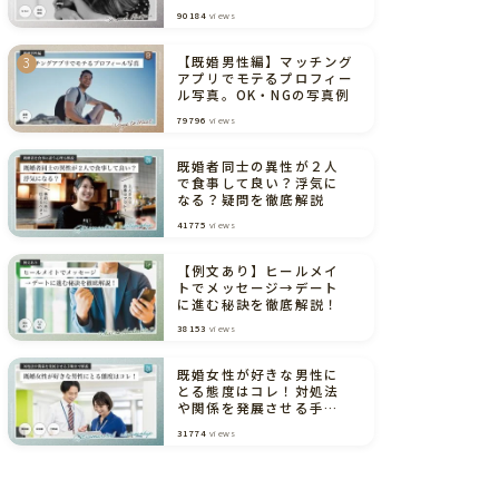
境界線（弁護士解説あり）
90184
views
【既婚男性編】マッチング
アプリでモテるプロフィー
ル写真。OK・NGの写真例
79796
views
既婚者同士の異性が２人
で食事して良い？浮気に
なる？疑問を徹底解説
41775
views
【例文あり】ヒールメイ
トでメッセージ→デート
に進む秘訣を徹底解説！
38153
views
既婚女性が好きな男性に
とる態度はコレ！対処法
や関係を発展させる手順
まで解説
31774
views