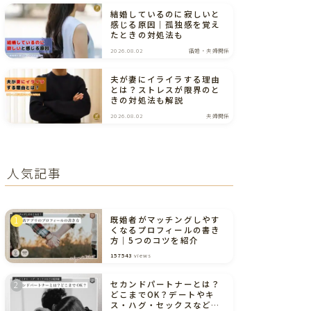
結婚しているのに寂しいと
感じる原因｜孤独感を覚え
たときの対処法も
2026.08.02
結婚・夫婦関係
夫が妻にイライラする理由
とは？ストレスが限界のと
きの対処法も解説
2026.08.02
夫婦関係
人気記事
既婚者がマッチングしやす
くなるプロフィールの書き
方｜5つのコツを紹介
157543
views
セカンドパートナーとは？
どこまでOK？デートやキ
ス・ハグ・セックスなどの