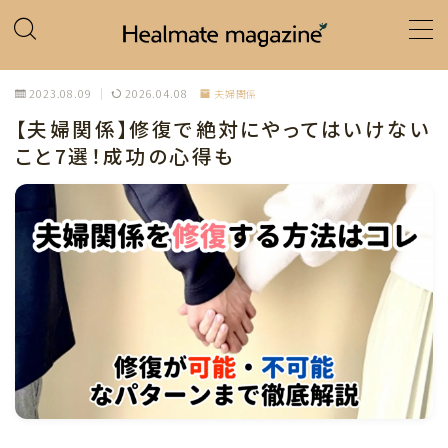
MENU
2023.08.09
2026.04.08
夫婦関係
【夫婦関係】修復で絶対にやってはいけない
ホーム
こと7選！成功の心得も
カテゴリー