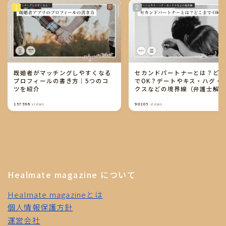
既婚者がマッチングしやすくなる
セカンドパートナーとは？ど
プロフィールの書き方｜5つのコ
でOK？デートやキス・ハグ・
ツを紹介
クスなどの境界線（弁護士解
り）
157596
views
90205
views
Follow Me
Healmate magazine について
Healmate magazineとは
個人情報保護方針
運営会社