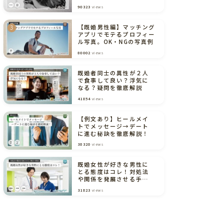
境界線（弁護士解説あり）
90323
views
【既婚男性編】マッチング
アプリでモテるプロフィー
ル写真。OK・NGの写真例
80002
views
既婚者同士の異性が２人
で食事して良い？浮気に
なる？疑問を徹底解説
41854
views
【例文あり】ヒールメイ
トでメッセージ→デート
に進む秘訣を徹底解説！
38320
views
既婚女性が好きな男性に
とる態度はコレ！対処法
や関係を発展させる手順
まで解説
31823
views