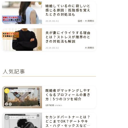
結婚しているのに寂しいと
感じる原因｜孤独感を覚え
たときの対処法も
2026.08.02
結婚・夫婦関係
夫が妻にイライラする理由
とは？ストレスが限界のと
きの対処法も解説
2026.08.02
夫婦関係
人気記事
既婚者がマッチングしやす
くなるプロフィールの書き
方｜5つのコツを紹介
157855
views
セカンドパートナーとは？
どこまでOK？デートやキ
ス・ハグ・セックスなどの