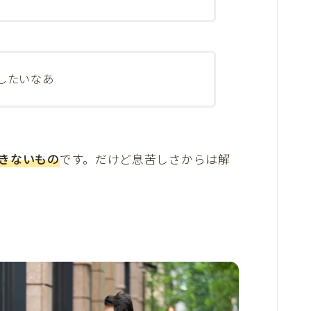
したいなあ
きないもの
です。だけど息苦しさからは解