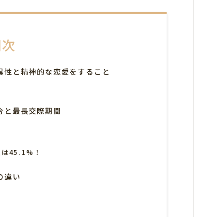
目次
異性と精神的な恋愛をすること
合と最長交際期間
は45.1%！
の違い