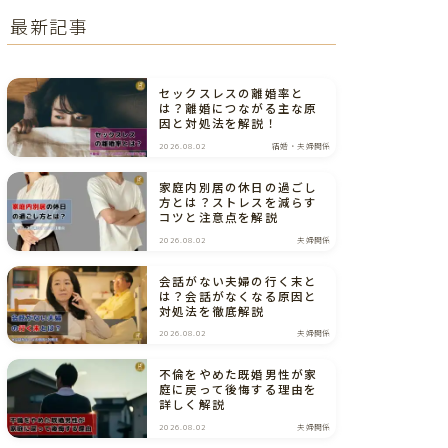
最新記事
セックスレスの離婚率と
は？離婚につながる主な原
因と対処法を解説！
2026.08.02
結婚・夫婦関係
家庭内別居の休日の過ごし
方とは？ストレスを減らす
コツと注意点を解説
2026.08.02
夫婦関係
会話がない夫婦の行く末と
は？会話がなくなる原因と
対処法を徹底解説
2026.08.02
夫婦関係
不倫をやめた既婚男性が家
庭に戻って後悔する理由を
詳しく解説
2026.08.02
夫婦関係