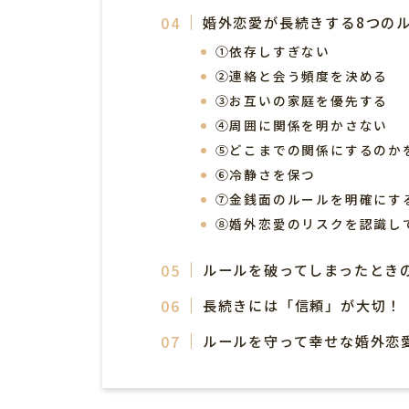
婚外恋愛が長続きする8つの
①依存しすぎない
②連絡と会う頻度を決める
③お互いの家庭を優先する
④周囲に関係を明かさない
⑤どこまでの関係にするのか
⑥冷静さを保つ
⑦金銭面のルールを明確にす
⑧婚外恋愛のリスクを認識し
ルールを破ってしまったとき
長続きには「信頼」が大切！
ルールを守って幸せな婚外恋