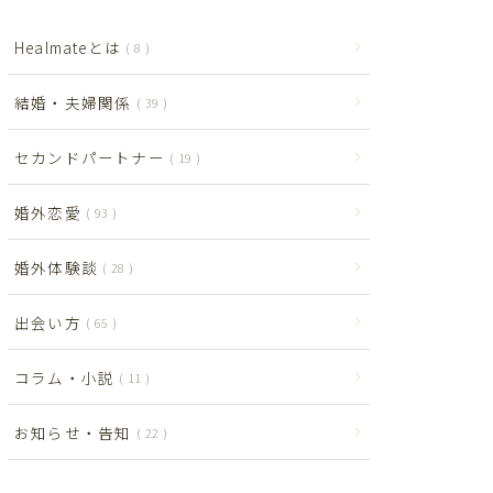
Healmateとは
8
結婚・夫婦関係
39
セカンドパートナー
19
婚外恋愛
93
婚外体験談
28
出会い方
65
コラム・小説
11
お知らせ・告知
22