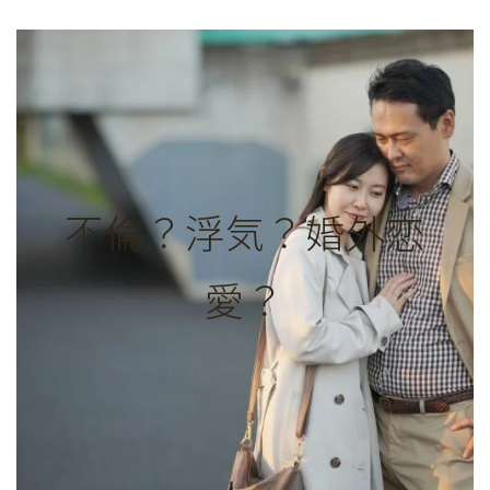
不倫？浮気？婚外恋
愛？